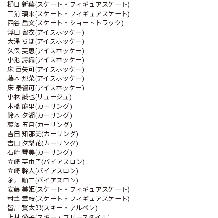
樋口 新葉(スケート・フィギュアスケート)
三浦 璃来(スケート・フィギュアスケート)
西谷 岳文(スケート・ショートトラック)
浮田 留衣(アイスホッケー)
大澤 ちほ(アイスホッケー)
久保 英恵(アイスホッケー)
小池 詩織(アイスホッケー)
床 亜矢可(アイスホッケー)
藤本 那菜(アイスホッケー)
床 秦留可(アイスホッケー)
小林 誠也(リュージュ)
本橋 麻里(カーリング)
鈴木 夕湖(カーリング)
藤澤 五月(カーリング)
吉田 知那美(カーリング)
吉田 夕梨花(カーリング)
石崎 琴美(カーリング)
立崎 芙由子(バイアスロン)
立崎 幹人(バイアスロン)
永井 順二(バイアスロン)
安藤 美姫(スケート・フィギュアスケート)
村主 章枝(スケート・フィギュアスケート)
皆川 賢太郎(スキー・アルペン)
上村 愛子(スキー・フリースタイル)